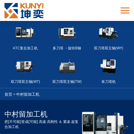
ATC复合加工机
多刀塔 ・旋转B轴
双刀塔双主轴(WY)
双刀塔双主轴(WT)
双刀塔双主轴(TW)
単刀塔机
首页
>
中村留加工机
中村留加工机
把[不可能]变成[可能] 高速 高刚性 ＆ 紧凑 超复
合加工机