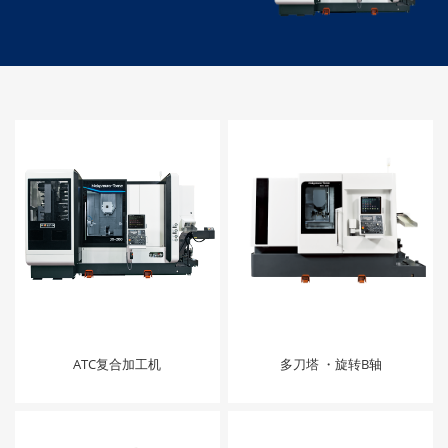
ATC复合加工机
多刀塔 ・旋转B轴