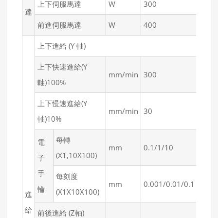
上下伺服馬達
W
300
3
達
前進伺服馬達
W
400
4
上下進給 (Y 軸)
上下快速進給(Y
mm/min
300
2
軸)100%
上下慢速進給(Y
mm/min
30
2
軸)10%
每轉
電
mm
0.1/1/10
0.
(X1,10X100)
子
手
每刻度
mm
0.001/0.01/0.1
0.
輪
(X1X10X100)
進
給
前後進給 (Z軸)