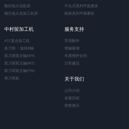
数控电火花机床
牛头式系列平面磨床
细孔电火花加工机床
鞍座系列平面磨床
中村留加工机
服务支持
ATC复合加工机
常用配件
多刀塔 ・旋转B轴
维修案例
双刀塔双主轴(WY)
年度维护合同
双刀塔双主轴(WT)
日常建议
双刀塔双主轴(TW)
単刀塔机
关于我们
公司介绍
发展历程
荣誉展示