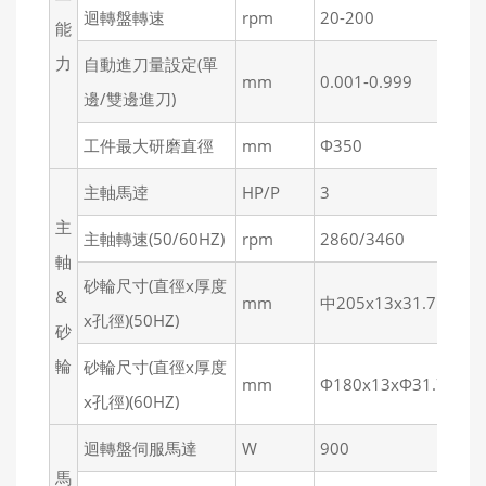
迴轉盤轉速
rpm
20-200
15
能
力
自動進刀量設定(單
mm
0.001-0.999
0.
邊/雙邊進刀)
工件最大研磨直徑
mm
Ф350
Ф
主軸馬逹
HP/P
3
3/
主
主軸轉速(50/60HZ)
rpm
2860/3460
1
軸
砂輪尺寸(直徑x厚度
&
mm
中205x13x31.75
中
x孔徑)(50HZ)
砂
輪
砂輪尺寸(直徑x厚度
mm
Ф180x13xФ31.76
中
x孔徑)(60HZ)
迴轉盤伺服馬達
W
900
4
馬