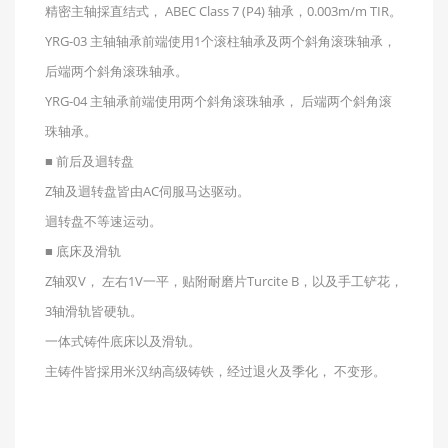
精密主轴採直结式， ABEC Class 7 (P4) 轴承，0.003m/m TIR。
YRG-03 主轴轴承前端使用1个滚柱轴承及两个斜角滚珠轴承，
后端两个斜角滚珠轴承。
YRG-04 主轴承前端使用两个斜角滚珠轴承， 后端两个斜角滚
珠轴承。
■ 前后及迴转盘
Z轴及迴转盘皆由AC伺服马达驱动。
迴转盘不等速运动。
■ 底床及滑轨
Z轴双V， 左右1V一平，贴附耐磨片Turcite B，以及手工铲花，
3轴滑轨皆硬轨。
一体式铸件底床以及滑轨。
主铸件皆採用米汉纳高级铸铁，经过退火及季化， 不变形。