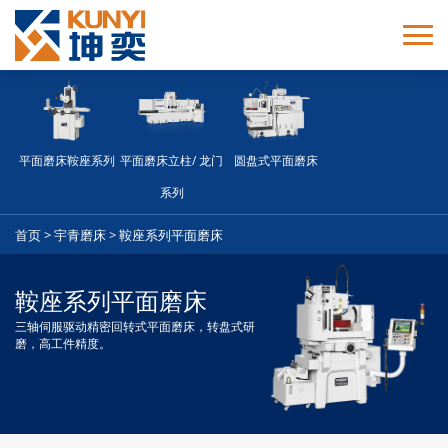
返回 <<
手动系列平面
半自动系列平
全自动单轴伺
磨床
面磨床
服平面磨床
平面磨床鞍座系列
平面磨床立柱/ 龙门
圆盘式平面磨床
系列
首页
>
宇青磨床
>
鞍座系列平面磨床
全自动2/3轴伺
镜面研磨系列
服平面磨床
平面磨床
鞍座系列平面磨床
三轴伺服驱动精密回转式平面磨床，转盘式研
牛头式系列平
鞍座系列平面
磨，高工件精度。
面磨床
磨床