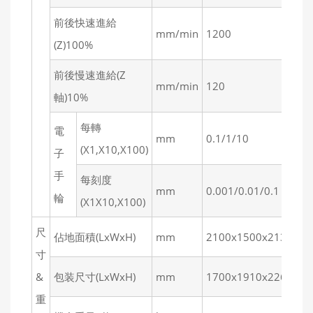
前後快速進給
mm/min
1200
1
(Z)100%
前後慢速進給(Z
mm/min
120
1
軸)10%
每轉
電
mm
0.1/1/10
0.
(X1,X10,X100)
子
手
每刻度
mm
0.001/0.01/0.1
0.
輪
(X1X10,X100)
尺
佔地面積(LxWxH)
mm
2100x1500x2130
2
寸
&
包装尺寸(LxWxH)
mm
1700x1910x2260
2
重