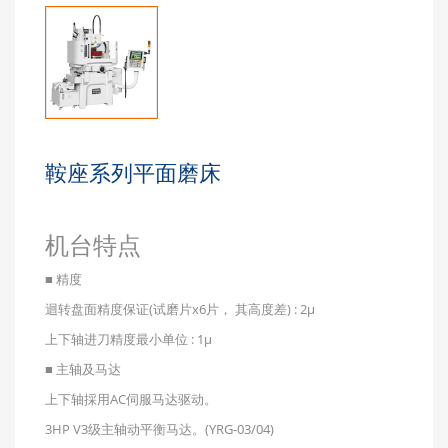
鞍座系列平面磨床
机台特点
■ 精度
迴转盘面精度保证(试磨片x6片， 其高度差) : 2μ
上下轴进刀精度最小单位 : 1μ
■ 主轴及马达
上下轴採用AC伺服马达驱动。
3HP V3级主轴动平衡马达。(YRG-03/04)