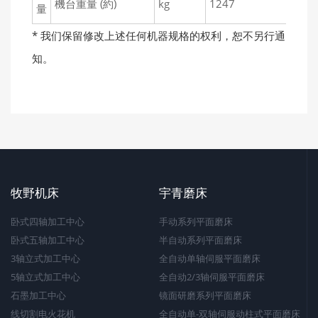
機台重量 (約)
kg
1247
1
量
* 我们保留修改上述任何机器规格的权利，恕不另行通
知。
牧野机床
宇青磨床
卧式四轴加工中心
手动系列平面磨床
卧式五轴加工中心
半自动系列平面磨床
3轴立式加工中心
全自动单轴伺服平面磨床
5轴立式加工中心
全自动2/3轴伺服平面磨床
石墨加工中心
镜面研磨系列平面磨床
线切割电火花机
全自动单-双轴伺服动柱式平面磨床