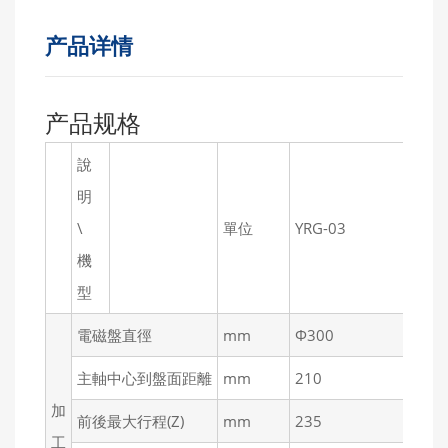
产品详情
产品规格
說
明
\
單位
YRG-03
YR
機
型
電磁盤直徑
mm
Ф300
Ф
主軸中心到盤面距離
mm
210
2
加
前後最大行程(Z)
mm
235
2
工