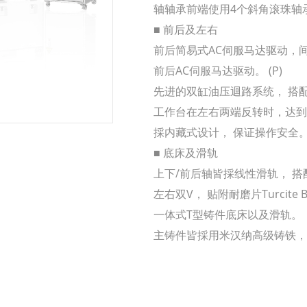
轴轴承前端使用4个斜角滚珠轴
■ 前后及左右
前后简易式AC伺服马达驱动，间
前后AC伺服马达驱动。 (P)
先进的双缸油压迴路系统， 搭
工作台在左右两端反转时，达到最小
採内藏式设计， 保证操作安全
■ 底床及滑轨
上下/前后轴皆採线性滑轨， 
左右双V， 贴附耐磨片Turcit
一体式T型铸件底床以及滑轨。
主铸件皆採用米汉纳高级铸铁，