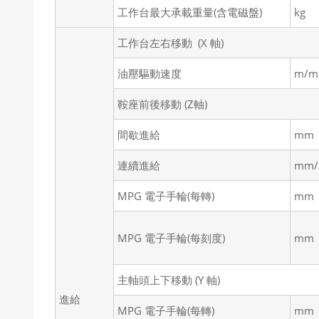
工作台最大承載重量(含電磁盤)
kg
工作台左右移動 (X 軸)
油壓驅動速度
m/m
鞍座前後移動 (Z軸)
間歇進給
mm
連續進給
mm/
MPG 電子手輪(每轉)
mm
MPG 電子手輪(每刻度)
mm
主軸頭上下移動 (Y 軸)
進給
MPG 電子手輪(每轉)
mm