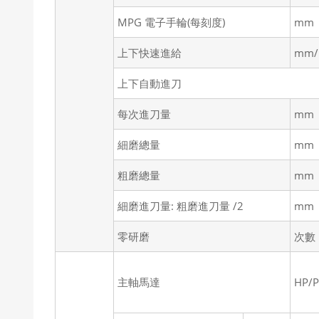
MPG 電子手輪(每刻度)
mm
上下快速進給
mm/
上下自動進刀
每次進刀量
mm
細磨總量
mm
粗磨總量
mm
細磨進刀量: 粗磨進刀量 /2
mm
零研磨
次數
主軸馬達
HP/P