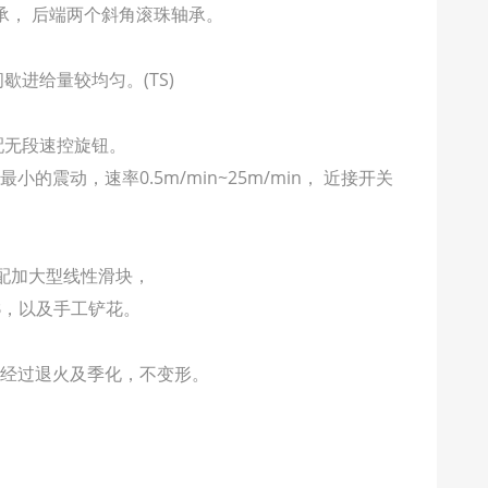
承， 后端两个斜角滚珠轴承。
歇进给量较均匀。(TS)
配无段速控旋钮。
的震动，速率0.5m/min~25m/min， 近接开关
。
搭配加大型线性滑块，
e B，以及手工铲花。
经过退火及季化，不变形。