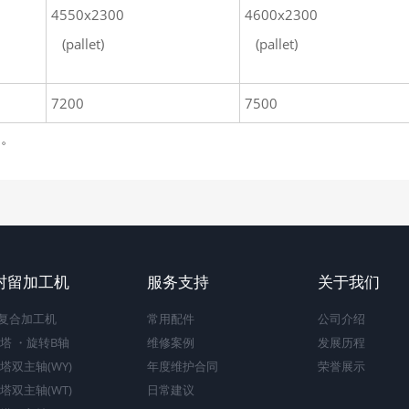
4550x2300
4600x2300
(pallet)
(pallet)
7200
7500
知。
村留加工机
服务支持
关于我们
C复合加工机
常用配件
公司介绍
塔 ・旋转B轴
维修案例
发展历程
塔双主轴(WY)
年度维护合同
荣誉展示
塔双主轴(WT)
日常建议