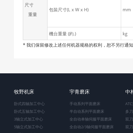
尺寸
包裝尺寸(L x W x H)
mm
重量
機台重量 (約.)
kg
* 我们保留修改上述任何机器规格的权利，恕不另行通
牧野机床
宇青磨床
中
卧式四轴加工中心
手动系列平面磨床
AT
卧式五轴加工中心
半自动系列平面磨床
多刀
3轴立式加工中心
全自动单轴伺服平面磨床
双刀
5轴立式加工中心
全自动2/3轴伺服平面磨床
双刀