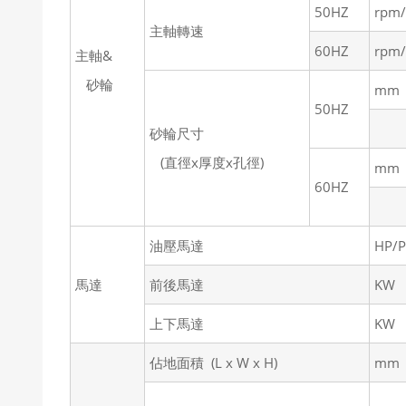
50HZ
rpm
主軸轉速
60HZ
rpm
主軸&
砂輪
mm
50HZ
砂輪尺寸
(直徑x厚度x孔徑)
mm
60HZ
油壓馬達
HP/P
馬達
前後馬達
KW
上下馬達
KW
佔地面積 (L x W x H)
mm