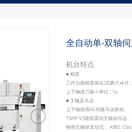
全自动单-双轴
机台特点
■ 精度
工作台面精度保证(试磨片x6片， 其
上下轴进刀最小单位 : 1μ
■ 主轴及马达
上下轴採用AC伺服马达驱动。
15HP V3级低震动主轴动马达
精密主轴採直结式， ABEC Class 7