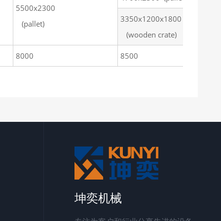
5500x2300
3350x1200x1800
(pallet)
(wooden crate)
8000
8500
坤奕机械